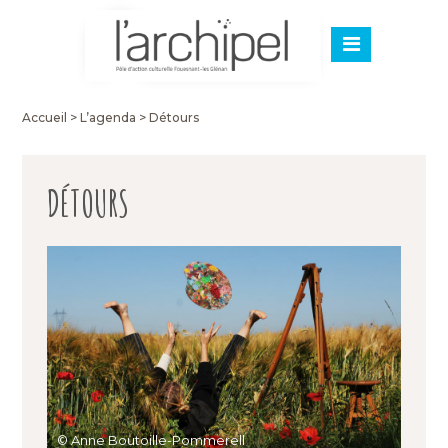
Accueil
>
L’agenda
>
Détours
DÉTOURS
© Anne Boutoille-Pommerell