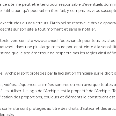
n de ce site, ne peut être tenu pour responsable d’éventuels domm
e l’utilisation qu’il pourrait en être fait, y compris les virus susc
exactitudes ou des erreurs. l’Archipel se réserve le droit d’appor
crits sur son site à tout moment et sans le notifier.
rtexte vers son site www.archipel-fouesnant.fr pour tous les sites
uvant, dans une plus large mesure porter atteinte à la sensibili
estime que le site émetteur ne respecte pas les règles ainsi défin
l’Archipel sont protégés par la législation française sur le droit 
es, vidéos, séquences animées sonores ou non ainsi que toutes œu
 les utiliser. Le logo de l’Archipel est la propriété de l’Archipel. 
ification des proportions, couleurs et éléments le constituant est 
ur le site sont protégés au titre des droits d’auteur et des artic
 déposés.