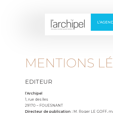
+
Confort
L’AGEN
MENTIONS L
EDITEUR
l’Archipel
1, rue des îles
29170 – FOUESNANT
Directeur de publication :
M. Roger LE GOFF, ma