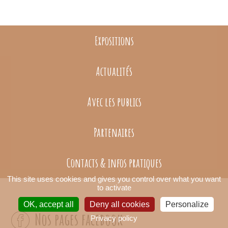
Expositions
Actualités
Avec les publics
Partenaires
Contacts & infos pratiques
This site uses cookies and gives you control over what you want
to activate
OK, accept all
Deny all cookies
Personalize
Nos pages facebook
Privacy policy