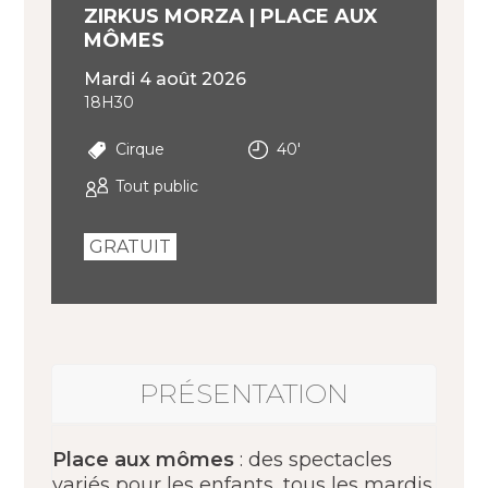
ZIRKUS MORZA | PLACE AUX
MÔMES
mardi 4 août 2026
18H30
Cirque
40'
Tout public
GRATUIT
PRÉSENTATION
Place aux mômes
: des spectacles
variés pour les enfants, tous les mardis