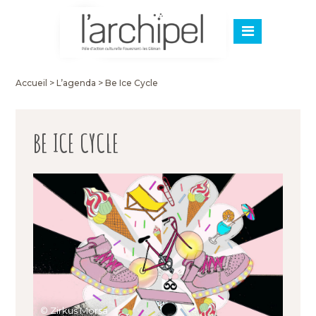
Accueil
>
L’agenda
>
Be Ice Cycle
BE ICE CYCLE
© Zirkus Morsa