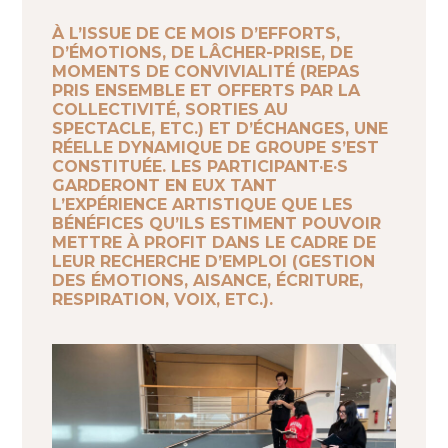
À L’ISSUE DE CE MOIS D’EFFORTS,
D’ÉMOTIONS, DE LÂCHER-PRISE, DE
MOMENTS DE CONVIVIALITÉ (REPAS
PRIS ENSEMBLE ET OFFERTS PAR LA
COLLECTIVITÉ, SORTIES AU
SPECTACLE, ETC.) ET D’ÉCHANGES, UNE
RÉELLE DYNAMIQUE DE GROUPE S’EST
CONSTITUÉE. LES PARTICIPANT·E·S
GARDERONT EN EUX TANT
L’EXPÉRIENCE ARTISTIQUE QUE LES
BÉNÉFICES QU’ILS ESTIMENT POUVOIR
METTRE À PROFIT DANS LE CADRE DE
LEUR RECHERCHE D’EMPLOI (GESTION
DES ÉMOTIONS, AISANCE, ÉCRITURE,
RESPIRATION, VOIX, ETC.).