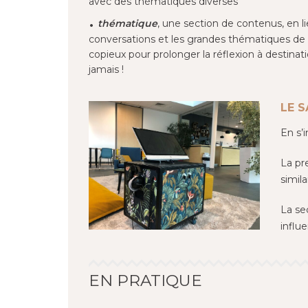
avec des thématiques diverses
thématique
, une section de contenus, en lie
conversations et les grandes thématiques de l
copieux pour prolonger la réflexion à destinat
jamais !
LE 
En s’i
La pr
simila
La se
influ
EN PRATIQUE