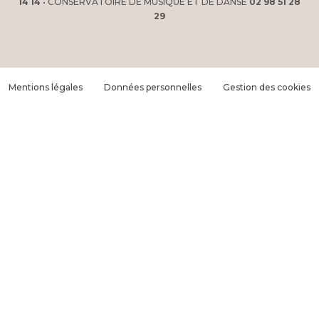
14 14
• CONSERVATOIRE DE MUSIQUE ET DE DANSE
02 98 51 28
29
Mentions légales
Données personnelles
Gestion des cookies