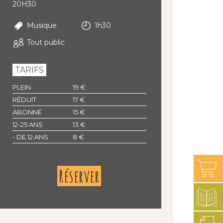
20H30
Musique
1h30
Tout public
TARIFS
PLEIN
19 €
RÉDUIT
17 €
ABONNÉ
15 €
12-25 ANS
13 €
- DE 12 ANS
8 €
Réserver