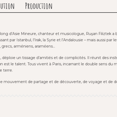
bution
Production
long d’Asie Mineure, chanteur et musicologue, Ruşan Filiztek 
ant par Istanbul, l’Irak, la Syrie et l’Andalousie – mais aussi par le
cs, grecs, arméniens, araméens…
 déploie un tissage d’amitiés et de complicités. Il réunit des i
le talent. Tous vivent à Paris, incarnant le double sens du mot sü
e terre.
ns ce mouvement de partage et de découverte, de voyage et de d