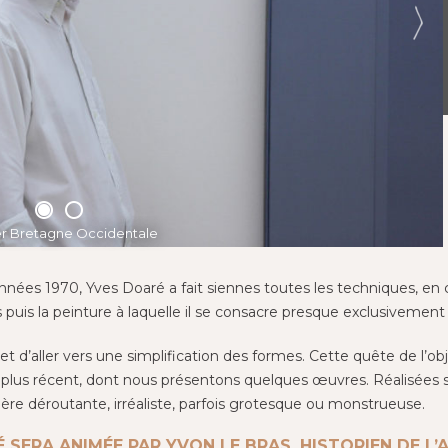
per Bretagne Occidentale
années 1970, Yves Doaré a fait siennes toutes les techniques, en
s puis la peinture à laquelle il se consacre presque exclusivement 
rmet d’aller vers une simplification des formes. Cette quête de 
il plus récent, dont nous présentons quelques œuvres. Réalisées 
re déroutante, irréaliste, parfois grotesque ou monstrueuse.
SERA ANIMÉE PAR YVON LE BRAS, HISTORIEN DE L’A