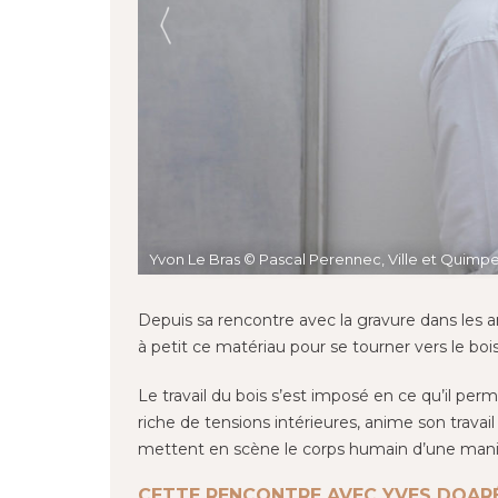
Yvon Le Bras © Pascal Perennec, Ville et Quim
© Yves Doaré, Caïn, lino 28x28, 2021
Depuis sa rencontre avec la gravure dans les 
à petit ce matériau pour se tourner vers le boi
Le travail du bois s’est imposé en ce qu’il pe
riche de tensions intérieures, anime son trava
mettent en scène le corps humain d’une maniè
CETTE RENCONTRE AVEC YVES DOARÉ 