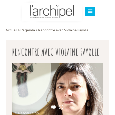
Accueil
>
L’agenda
>
Rencontre avec Violaine Fayolle
RENCONTRE AVEC VIOLAINE FAYOLLE
© Violaine Fayolle, La forêt, dyptiques Vb et VIa,
© Pascal Talon
Gravure sur bois en noir, 63 cm x 90 cm