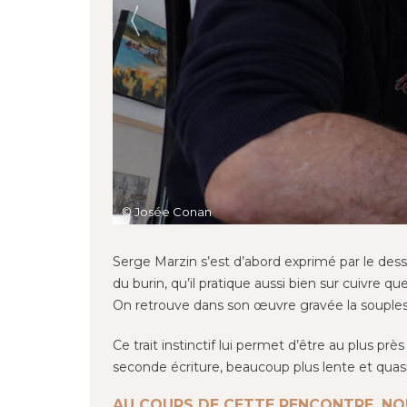
© Josée Conan
© Serge Marin, Fragments de l'éternel, burin, 60
Serge Marzin s’est d’abord exprimé par le dessi
du burin, qu’il pratique aussi bien sur cuivre 
On retrouve dans son œuvre gravée la souplesse 
Ce trait instinctif lui permet d’être au plus pr
seconde écriture, beaucoup plus lente et quasi-
AU COURS DE CETTE RENCONTRE, NO