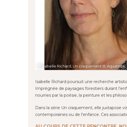
© Isabelle Richard, Un craquement III, Aquatinte
© Isabelle Richard, Un craquement VII, Eau forte,
© Isabelle Richard, Un craquement VIII, Aquatinte
Isabelle Richard poursuit une recherche artisti
Imprégnée de paysages forestiers durant l’enf
nourries par la poésie, la peinture et les philos
Dans la série Un craquement, elle juxtapose visu
contemporaines ou de l’enfance. Ces association
AU COURS DE CETTE RENCONTRE, NO