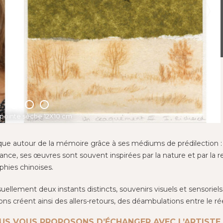
, pointe sèche,12X10 cm
 Aquatinte, 10X21 cm, 2021
, pointe sèche, 9X21 cm, 2021
que autour de la mémoire grâce à ses médiums de prédilection : le 
ance, ses œuvres sont souvent inspirées par la nature et par la 
ophies chinoises.
ellement deux instants distincts, souvenirs visuels et sensoriels,
s créent ainsi des allers-retours, des déambulations entre le réel
US VOUS PROPOSONS D’ÉCHANGER AVEC L’ARTISTE