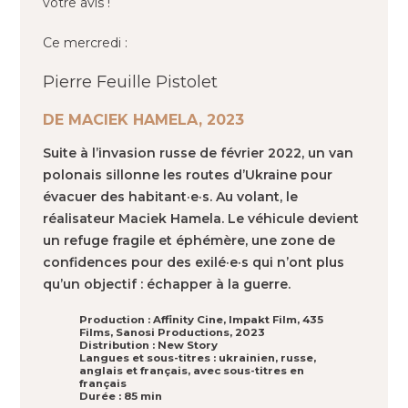
votre avis !
Ce mercredi :
Pierre Feuille Pistolet
DE MACIEK HAMELA, 2023
Suite à l’invasion russe de février 2022, un van
polonais sillonne les routes d’Ukraine pour
évacuer des habitant·e·s. Au volant, le
réalisateur Maciek Hamela. Le véhicule devient
un refuge fragile et éphémère, une zone de
confidences pour des exilé·e·s qui n’ont plus
qu’un objectif : échapper à la guerre.
Production : Affinity Cine, Impakt Film, 435
Films, Sanosi Productions, 2023
Distribution : New Story
Langues et sous-titres : ukrainien, russe,
anglais et français, avec sous-titres en
français
Durée : 85 min