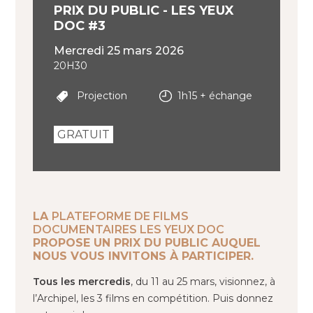
PRIX DU PUBLIC - LES YEUX
DOC #3
mercredi 25 mars 2026
20H30
Projection
1h15 + échange
GRATUIT
LA
PLATEFORME DE FILMS
DOCUMENTAIRES LES YEUX DOC
PROPOSE UN PRIX DU PUBLIC AUQUEL
NOUS VOUS INVITONS À PARTICIPER.
Tous les mercredis
, du 11 au 25 mars, visionnez, à
l’Archipel, les 3 films en compétition. Puis donnez