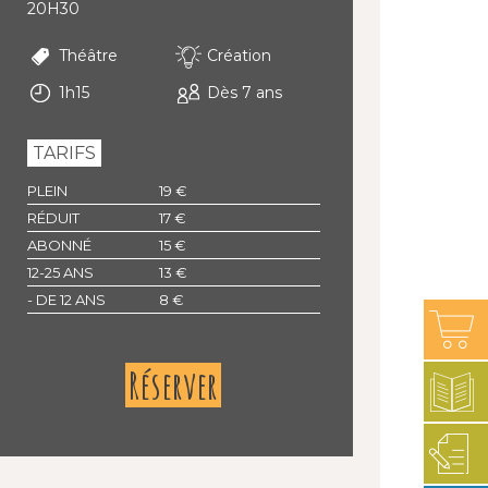
20H30
Théâtre
Création
1h15
Dès 7 ans
TARIFS
PLEIN
19 €
RÉDUIT
17 €
ABONNÉ
15 €
12-25 ANS
13 €
- DE 12 ANS
8 €
Réserver