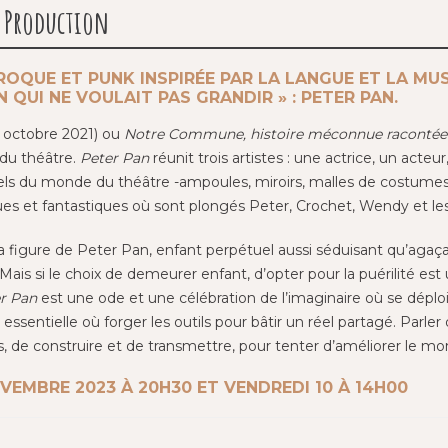
Production
ROQUE ET PUNK INSPIRÉE PAR LA LANGUE ET LA MU
N QUI NE VOULAIT PAS GRANDIR » : PETER PAN.
n octobre 2021) ou
Notre Commune, histoire méconnue racontée 
 du théâtre.
Peter Pan
réunit trois artistes : une actrice, un acteu
ls du monde du théâtre -ampoules, miroirs, malles de costumes, p
es et fantastiques où sont plongés Peter, Crochet, Wendy et les
figure de Peter Pan, enfant perpétuel aussi séduisant qu’agaçant
. Mais si le choix de demeurer enfant, d’opter pour la puérilité est
r Pan
est une ode et une célébration de l’imaginaire où se dépl
ntielle où forger les outils pour bâtir un réel partagé. Parler d
, de construire et de transmettre, pour tenter d’améliorer le mo
VEMBRE 2023 À 20H30 ET VENDREDI 10 À 14H00