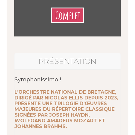
Complet
PRÉSENTATION
Symphonissimo !
L’ORCHESTRE NATIONAL DE BRETAGNE,
DIRIGÉ PAR NICOLAS ELLIS DEPUIS 2023,
PRÉSENTE UNE TRILOGIE D’ŒUVRES
MAJEURES DU RÉPERTOIRE CLASSIQUE
SIGNÉES PAR JOSEPH HAYDN,
WOLFGANG AMADEUS MOZART ET
JOHANNES BRAHMS.