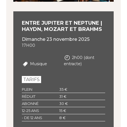
ENTRE JUPITER ET NEPTUNE |
HAYDN, MOZART ET BRAHMS
dimanche 23 novembre 2025
17H00
2h00 (dont
Musique
entracte)
TARIFS
PLEIN
35 €
RÉDUIT
31 €
ABONNÉ
30 €
12-25 ANS
15 €
- DE 12 ANS
8 €