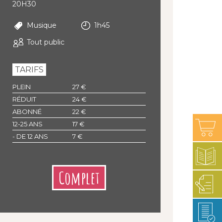
20H30
Musique
1h45
Tout public
TARIFS
PLEIN
27 €
RÉDUIT
24 €
ABONNÉ
22 €
12-25 ANS
17 €
- DE 12 ANS
7 €
Complet