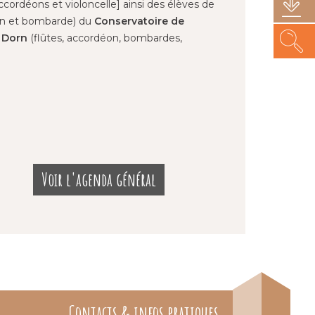
ccordéons et violoncelle] ainsi des élèves de
éon et bombarde) du
Conservatoire de
 Dorn
(flûtes, accordéon, bombardes,
Voir l'agenda général
Contacts & infos pratiques