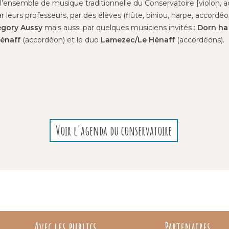
l’ensemble de musique traditionnelle du Conservatoire [violon, a
leurs professeurs, par des élèves (flûte, biniou, harpe, accord
égory Aussy
mais aussi par quelques musiciens invités :
Dorn ha
Hénaff
(accordéon) et le duo
Lamezec/Le Hénaff
(accordéons).
Voir l'agenda du conservatoire
Avec les publics
Partenaires