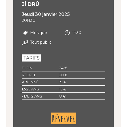
JÎ DRÛ
jeudi 30 janvier 2025
20H30
Musique
1h30
Tout public
TARIFS
PLEIN
24 €
RÉDUIT
20 €
ABONNÉ
19 €
12-25 ANS
15 €
- DE 12 ANS
8 €
Réserver