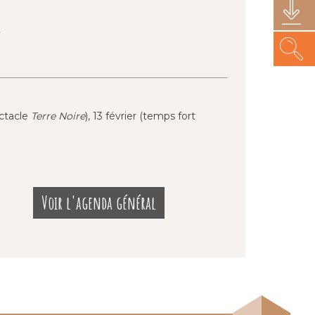
.
ectacle
Terre Noire
), 13 février (temps fort
Voir l'agenda général