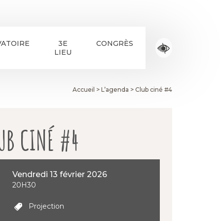
ATOIRE
3E
CONGRÈS
LIEU
Accueil
>
L’agenda
>
Club ciné #4
UB CINÉ #4
vendredi 13 février 2026
20H30
Projection