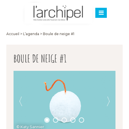
Accueil
>
L’agenda
>
Boule de neige #1
BOULE DE NEIGE #1
© Katy Sannier
© Christophe Raynaud de Lage
© Kew TJ
© Christophe Raynaud de Lage
© Christophe Raynaud de Lage