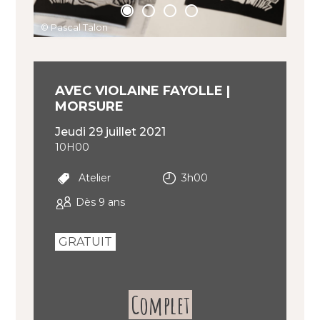
© Pascal Talon
© Pascal Talon
© Pascal Talon
© Pascal Talon
AVEC VIOLAINE FAYOLLE |
MORSURE
jeudi 29 juillet 2021
10H00
Atelier
3h00
Dès 9 ans
GRATUIT
Complet