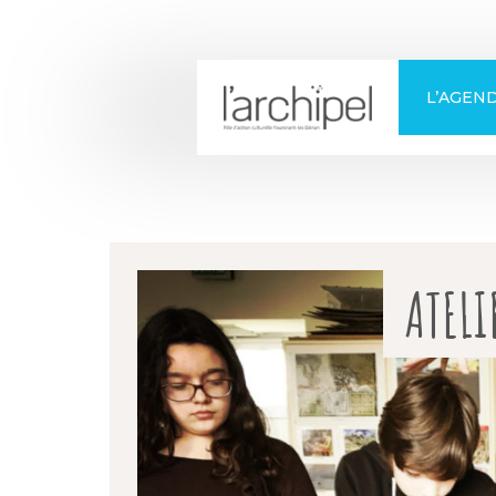
+
Confort
L’AGEN
ATELI