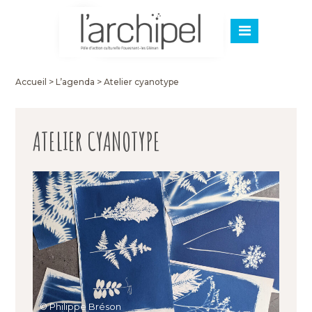
Accueil
>
L’agenda
>
Atelier cyanotype
ATELIER CYANOTYPE
© Philippe Bréson